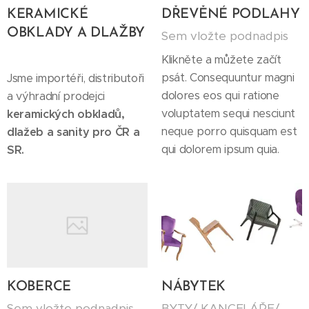
KERAMICKÉ
DŘEVĚNÉ PODLAHY
OBKLADY A DLAŽBY
Sem vložte podnadpis
Klikněte a můžete začít
psát. Consequuntur magni
Jsme importéři, distributoři
dolores eos qui ratione
a výhradní prodejci
voluptatem sequi nesciunt
keramických obkladů,
neque porro quisquam est
dlažeb a sanity pro ČR a
qui dolorem ipsum quia.
SR.
KOBERCE
NÁBYTEK
Sem vložte podnadpis
BYTY/ KANCELÁŘE/