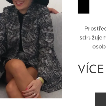
Prostře
sdružujem
osoby
VÍCE